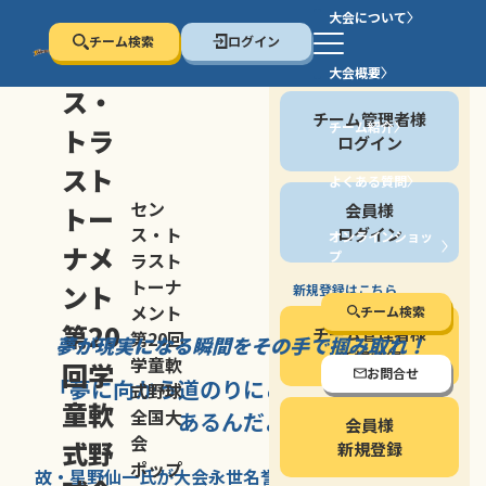
大会について
チーム検索
ログイン
セン
大会概要
会員の方
ス・
チーム管理者様
チーム紹介
トラ
ログイン
スト
よくある質問
セン
会員様
トー
ス・ト
ログイン
オンラインショッ
ナメ
プ
ラスト
停止する
トーナ
ント
新規登録はこちら
メント
チーム検索
第20
チーム管理者様
第20回
夢が現実になる瞬間を
その手で掴み取れ！
新規登録
学童軟
回学
お問合せ
「夢に向かう道のり
にこそ
大きな意味が
式野球
童軟
全国大
あるんだよ」
会員様
会
式野
新規登録
ポップ
故・星野仙一氏が
大会永世名誉会長を
務める、野球の