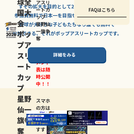
球全
アスリ
すその拡大を
目的として
2007年に
発足した、
ートカ
FAQはこちら
国大
参加費無料で
日本一を
目指せる
唯一の野球大会。
ップ
会
星野仙
野球が大好きな
子どもたちなら
誰でも
無料で
一旗争
ポッ
参加できる、
それが
ポップアスリートカップ
です。
奪
プア
スリ
詳細をみる
トーナ
メント
ート
表は随
カッ
時公開
中！！
プ
星野
スマホ
仙一
の方は
LINE登
旗争
録
がお
奪
すす