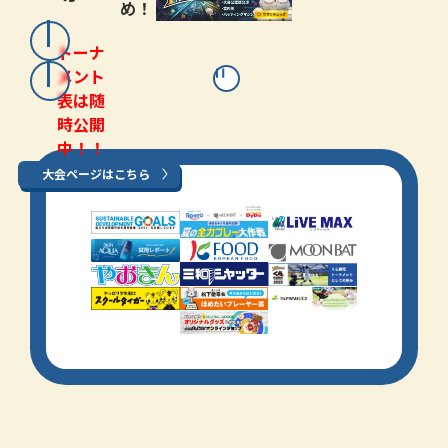
め！
トーナ
メント
表は随
時公開
中！！
大会ページはこちら