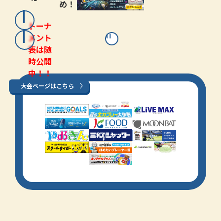
め！
トーナ
メント
表は随
時公開
中！！
大会ページはこちら