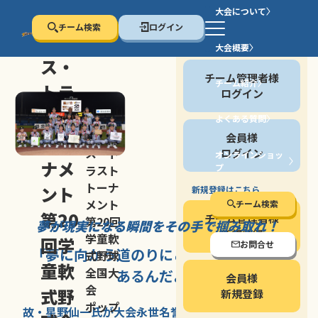
大会について
チーム検索
ログイン
セン
大会概要
会員の方
ス・
チーム管理者様
チーム紹介
トラ
ログイン
スト
よくある質問
セン
会員様
トー
ス・ト
ログイン
オンラインショッ
ナメ
プ
ラスト
停止する
トーナ
ント
新規登録はこちら
メント
チーム検索
第20
チーム管理者様
第20回
夢が現実になる瞬間を
その手で掴み取れ！
新規登録
学童軟
回学
お問合せ
「夢に向かう道のり
にこそ
大きな意味が
式野球
童軟
全国大
あるんだよ」
会員様
会
式野
新規登録
ポップ
故・星野仙一氏が
大会永世名誉会長を
務める、野球の