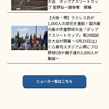
大会 ポップアスリートカッ
プ 星野仙一旗争奪 開幕
【大阪・堺】ラミレス氏が
1,000人の球児を激励！国内最
大級の学童野球大会「ポップ
アスリートカップ」第20回記
念大会が開幕 〜5月23日(土)
くら寿司スタジアム堺にプロ
野球OBや親子連れ3,000人が
集結〜
ニュース一覧はこちら