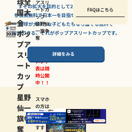
球全
アスリ
すその拡大を
目的として
2007年に
発足した、
ートカ
FAQはこちら
国大
参加費無料で
日本一を
目指せる
唯一の野球大会。
ップ
会
星野仙
野球が大好きな
子どもたちなら
誰でも
無料で
一旗争
ポッ
参加できる、
それが
ポップアスリートカップ
です。
奪
プア
スリ
詳細をみる
トーナ
メント
ート
表は随
カッ
時公開
中！！
プ
星野
スマホ
仙一
の方は
LINE登
旗争
録
がお
奪
すす