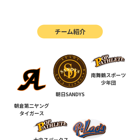
第14回
ポップアスリートカップ
第13回
ポップアスリートカップ
チーム紹介
第12回
決勝戦の動画はこちらから
第12回
ポップアスリートカップ
第11回
ポップアスリートカップ
第10回
南舞鶴スポーツ
ポップアスリートカップ
少年団
第9回
ポップアスリートカップ
朝日SANDYS
第8回
ポップアスリートカップ
朝倉第二ヤング
タイガース
第7回
ポップアスリートカップ
第6回
ポップアスリートカップ
大内スパークス