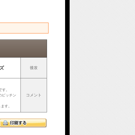
ズ
後攻
。
です。
コメント
のピッチン
します。