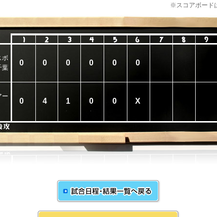
※スコアボード
スボ
0
0
0
0
0
0
千葉
アー
0
4
1
0
0
X