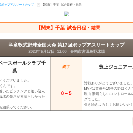
7回ポップアスリートカップ
【関東】千葉 試合日程・結果
【関東】千葉 試合日程・結果
学童軟式野球全国大会 第17回ポップアスリートカップ
2023年6月17日 13:00 ＠柏市宮田島野球場
ベースボールクラブ千
豊上ジュニアー
終了
葉
とうございました。
対戦ありがとうございました
田くんです。
MVPは背番号10番の野口くん
着いたピッチングと追い込ん
0 − 5
理由:素晴らしいコントロール
負球の鋭さが素晴らしかった
グでした。
引き続きよろしくお願いいた
も頑張ってください。