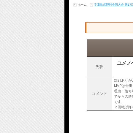
ホーム
学童軟式野球全国大会 第1
ユメノ
先攻
対戦ありが
MVPは金
理由：落ち
コメント
でからの勝
です。
２回戦以降