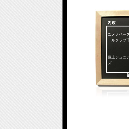
ユメノベー
ールクラブ
豊上ジュニ
ズ