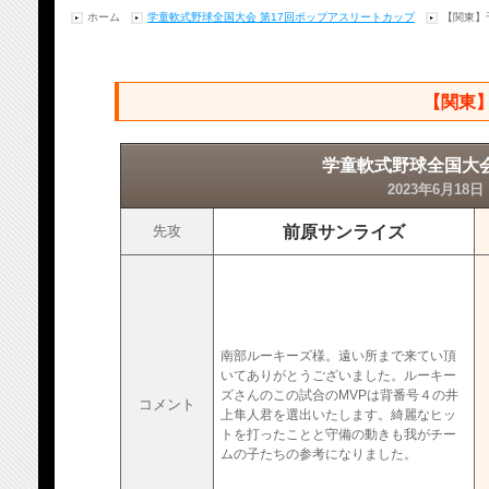
ホーム
学童軟式野球全国大会 第17回ポップアスリートカップ
【関東】
【関東
学童軟式野球全国大会
2023年6月18
前原サンライズ
先攻
南部ルーキーズ様。遠い所まで来てい頂
いてありがとうございました。ルーキー
ズさんのこの試合のMVPは背番号４の井
コメント
上隼人君を選出いたします。綺麗なヒッ
トを打ったことと守備の動きも我がチー
ムの子たちの参考になりました。