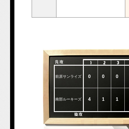
0
0
0
前原サンライズ
4
1
1
南部ルーキーズ