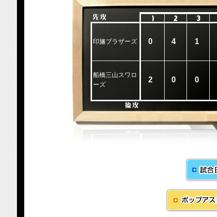
0
4
1
印旛ブラザーズ
船橋三山スワロ
2
0
0
ーズ