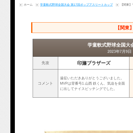
ホーム
学童軟式野球全国大会 第17回ポップアスリートカップ
【関東】
【関東
学童軟式野球全国大会
2023年7月9
印旛ブラザーズ
先攻
遠征いただきありがとうございました。
コメント
MVPは背番号1.山西 鉄くん、気迫を全面
に出してナイスピッチングでした。