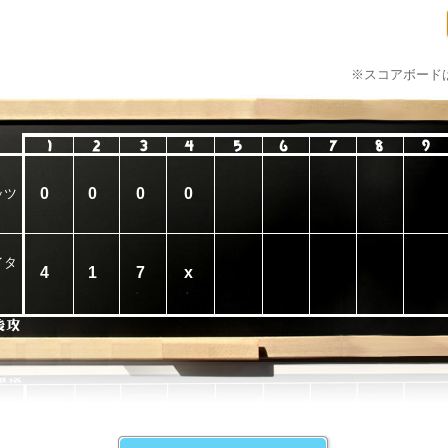
※スコアボード
0
0
0
0
ッツ
イタ
4
1
7
x