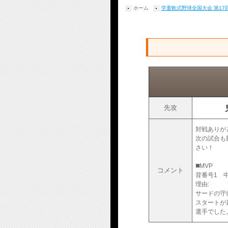
ホーム
学童軟式野球全国大会 第1
先攻
対戦ありが
次の試合も
さい！
◼️MVP
コメント
背番号1 
理由:
サードの守
スタートが
選手でした