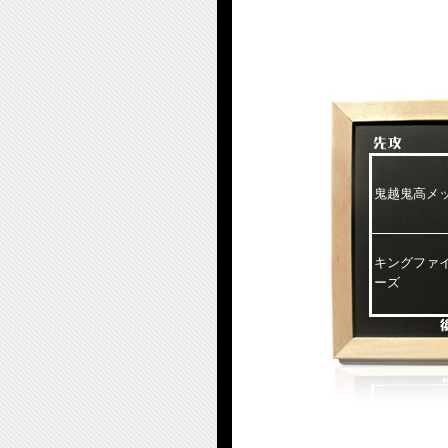
鬼越鬼高メ
キングファ
ーズ