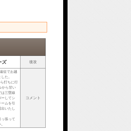
ーズ
後攻
中遠征でお越
ました。
から打ちに行
ルから甘い
では三塁線
コメント
バーしてシ
チームを引
選出いたし
引っ張って
い。