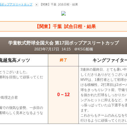
7回ポップアスリートカップ
【関東】千葉 試合日程・結果
【関東】千葉 試合日程・結果
学童軟式野球全国大会 第17回ポップアスリートカップ
2023年7月17日 14:15 ＠KSG船橋
鬼越鬼高メッツ
キングファイタ
終了
3連休の最終日、とても暑い
とうございました。
しくださりありがとうござい
勝利を目指して頑張ってくだ
MVPは、1番打者として初球
ける積極性、2打席目は2ボー
球をきっちりレフト前、守備
0 − 12
を抜かれた打球をしっかりカ
中島理之介君
ングルヒットに抑えるなど、
っ張っぱっていた山下選手を
備での強気な姿勢、一歩目の
ます。
素晴らしく見本となるような
これからもチームのみんなを
。
行けるように頑張ってくださ