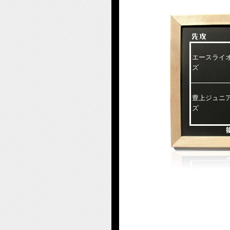
エースライ
ズ
豊上ジュニ
ズ