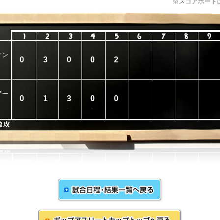
※スコアボード
オン
0
3
0
0
2
アー
0
1
3
0
0