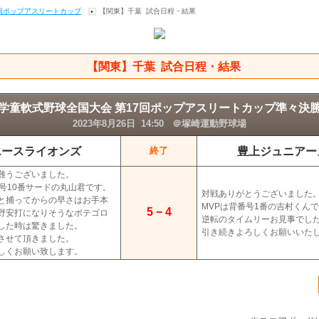
7回ポップアスリートカップ
【関東】千葉 試合日程・結果
【関東】千葉 試合日程・結果
学童軟式野球全国大会 第17回ポップアスリートカップ準々決
2023年8月26日 14:50 ＠塚崎運動野球場
エースライオンズ
豊上ジュニアー
終了
難うございました。
番号10番サードの丸山君です。
対戦ありがとうございました
と捕ってからの早さはお手本
MVPは背番号1番の吉村くん
5 − 4
野安打になりそうなボテゴロ
逆転のタイムリーお見事でし
した時は驚きました。
引き続きよろしくお願いいた
させて頂きました。
しくお願い致します。