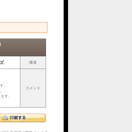
勝
ズ
後攻
。
です。
コメント
た。
します。