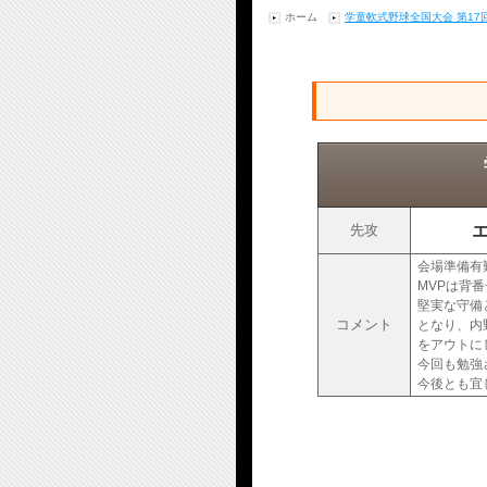
ホーム
学童軟式野球全国大会 第1
先攻
会場準備有
MVPは背
堅実な守備
コメント
となり、内
をアウトに
今回も勉強
今後とも宜