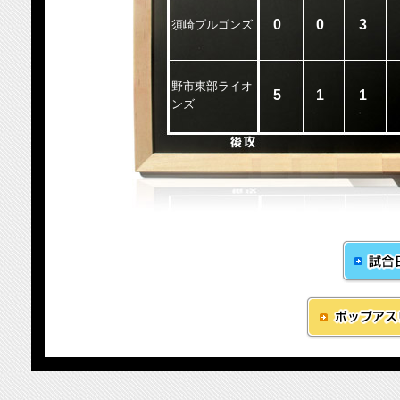
0
0
3
須崎ブルゴンズ
野市東部ライオ
5
1
1
ンズ