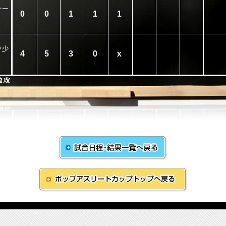
ナー
0
0
1
1
1
ツ少
4
5
3
0
x