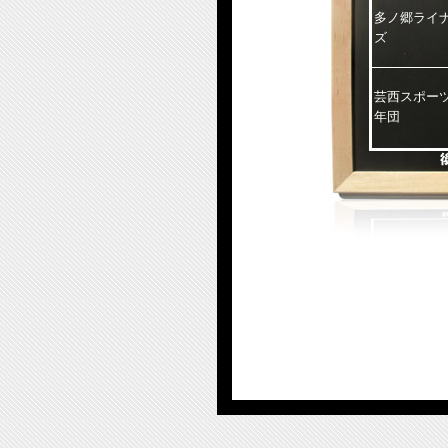
多ノ郷ライ
ズ
芸西スポー
年団