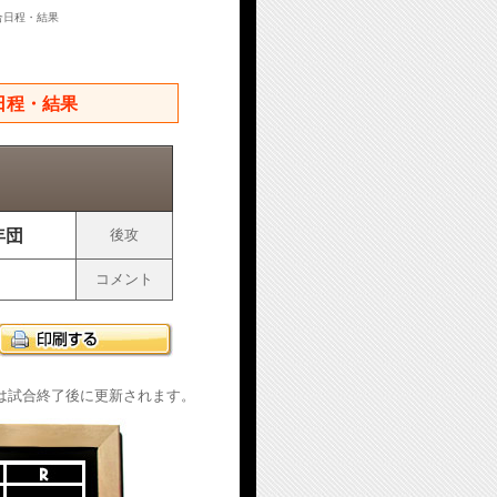
合日程・結果
日程・結果
年団
後攻
コメント
は試合終了後に更新されます。