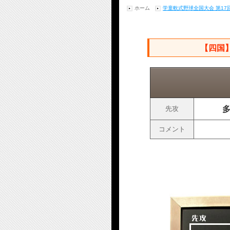
ホーム
学童軟式野球全国大会 第1
【四国】
先攻
コメント