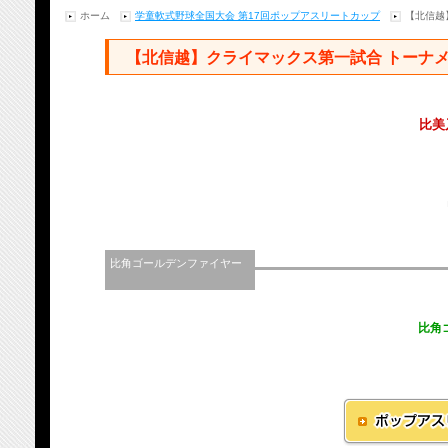
ホーム
学童軟式野球全国大会 第17回ポップアスリートカップ
【北信越
【北信越】クライマックス第一試合 トーナ
比美
比角ゴールデンファイヤー
比角