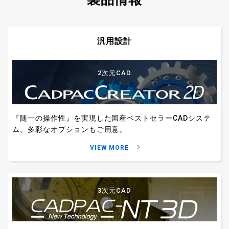
汎用設計
2次元CAD
『随一の操作性』を実現した国産ベストセラー
CADシステ
ム。多彩なオプションもご用意。
VIEW MORE
3次元CAD