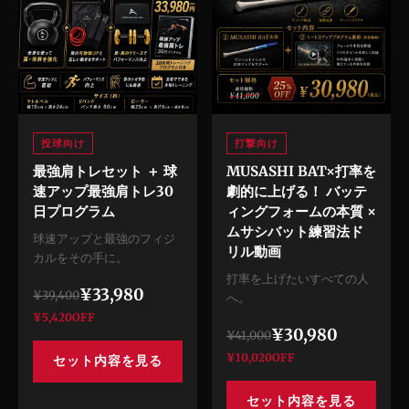
投球向け
打撃向け
最強肩トレセット ＋ 球
MUSASHI BAT×打率を
速アップ最強肩トレ30
劇的に上げる！ バッテ
日プログラム
ィングフォームの本質 ×
ムサシバット練習法ド
球速アップと最強のフィジ
リル動画
カルをその手に。
打率を上げたいすべての人
¥33,980
¥39,400
へ。
¥5,420OFF
¥30,980
¥41,000
¥10,020OFF
セット内容を見る
セット内容を見る