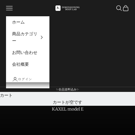
コンテンツへスキップ
メニュー
検索
カート
DIMENSIONING BO
ホーム
商品カテゴリ
ー
お問い合わせ
会社概要
ログイン
✨全品送料込み✨
カート
KAXELシリーズ最新作
カートが空です
KAXEL model E