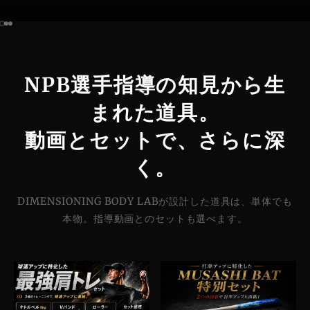
I18n Error: Missing interpolation value "page" for "項目に移動する {{
I18n Error: Missing interpolation value "page" for "項目に移動する {
I18n Error: Missing interpolation value "page" for "項目に移動する 
NPB選手指導の知見から生
まれた道具。
動画とセットで、さらに深
く。
DIMENSIONING BODY LABが設計した道具は、単体でも
本物。指導動画とのセットも選べます。