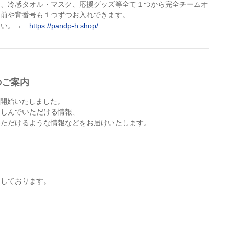
ツ、冷感タオル・マスク、応援グッズ等全て１つから完全チームオ
名前や背番号も１つずつお入れできます。
さい。→
https://pandp-h.shop/
のご案内
を開始いたしました。
楽しんでいただける情報、
いただけるような情報などをお届けいたします。
ちしております。
。