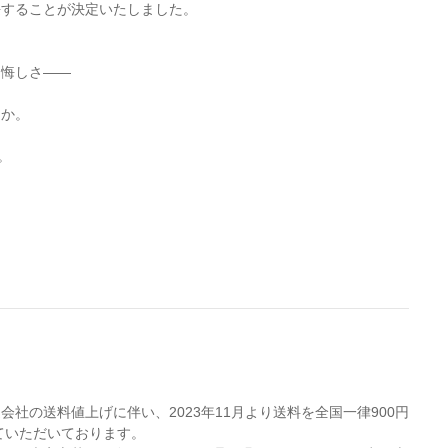
延長することが決定いたしました。
と悔しさ——
んか。
。
。
社の送料値上げに伴い、2023年11月より送料を全国一律900円
せていただいております。