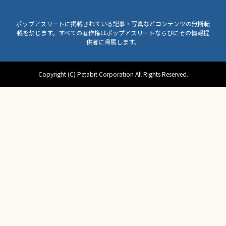
ポップアスリートに掲載されている記事・写真などコンテンツの無断転
載を禁じます。すべての著作権はポップアスリートならびにその情報提
供者に帰属します。
Copyright (C) Petabit Corporation All Rights Reserved.