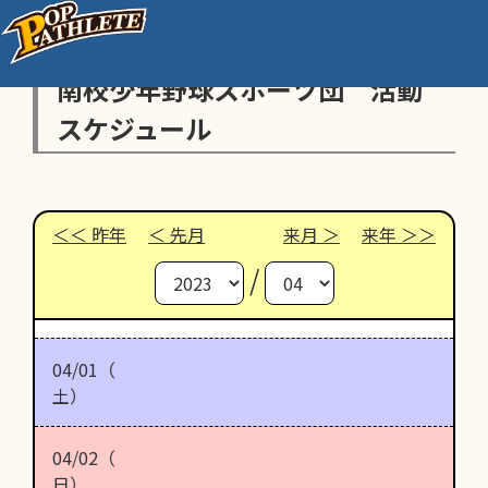
南校少年野球スポーツ団 活動
スケジュール
昨年
先月
来月
来年
/
04/01（
土）
04/02（
日）