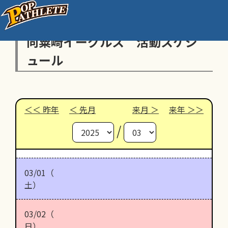
向粟崎イーグルス 活動スケジ
ュール
昨年
先月
来月
来年
/
03/01（
土）
03/02（
日）