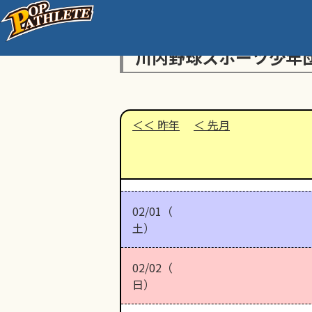
川内野球スポーツ少年
昨年
先月
02/01（
土）
02/02（
日）