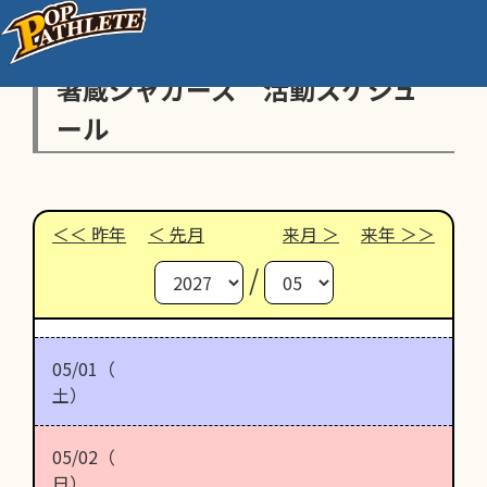
箸蔵ジャガーズ 活動スケジュ
ール
昨年
先月
来月
来年
/
05/01（
土）
05/02（
日）