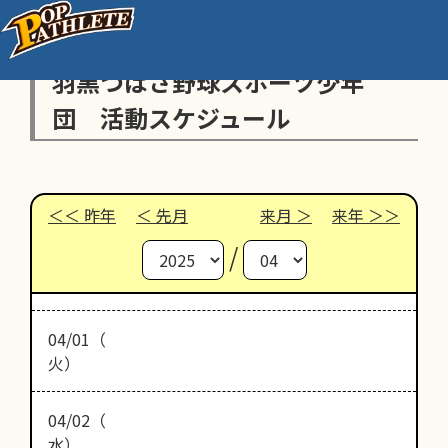
羽黒つばさ野球スポーツ少年
団 活動スケジュール
昨年
先月
来月
来年
/
04/01（
火）
04/02（
水）