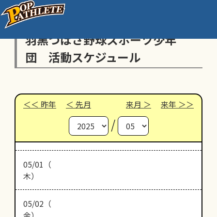
羽黒つばさ野球スポーツ少年
団 活動スケジュール
昨年
先月
来月
来年
/
05/01（
木）
05/02（
金）