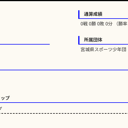
通算成績
0戦 0勝 0敗 0分 （勝率 
所属団体
宮城県スポーツ少年団
カップ
プ