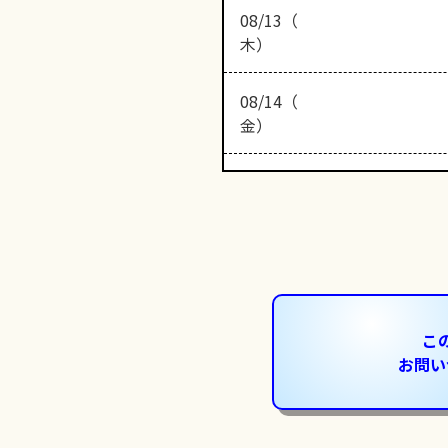
08/13（
木）
08/14（
金）
こ
お問い