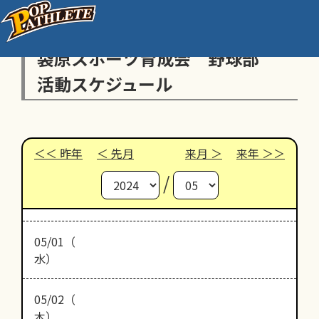
袋原スポーツ育成会 野球部
活動スケジュール
昨年
先月
来月
来年
/
05/01（
水）
05/02（
木）