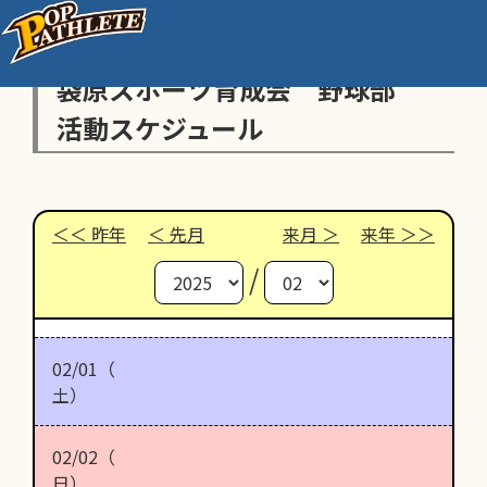
袋原スポーツ育成会 野球部
活動スケジュール
昨年
先月
来月
来年
/
02/01（
土）
02/02（
日）