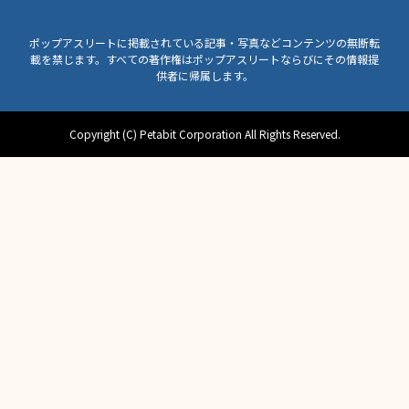
ポップアスリートに掲載されている記事・写真などコンテンツの無断転
載を禁じます。すべての著作権はポップアスリートならびにその情報提
供者に帰属します。
Copyright (C) Petabit Corporation All Rights Reserved.