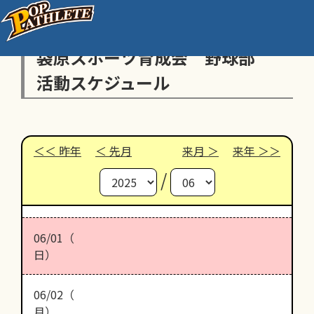
袋原スポーツ育成会 野球部
活動スケジュール
昨年
先月
来月
来年
/
06/01（
日）
06/02（
月）