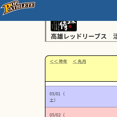
高雄レッドリーブス 
昨年
先月
05/01（
土）
05/02（