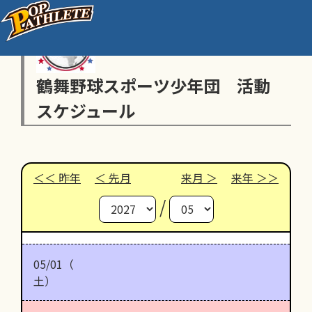
鶴舞野球スポーツ少年団 活動
スケジュール
昨年
先月
来月
来年
/
05/01（
土）