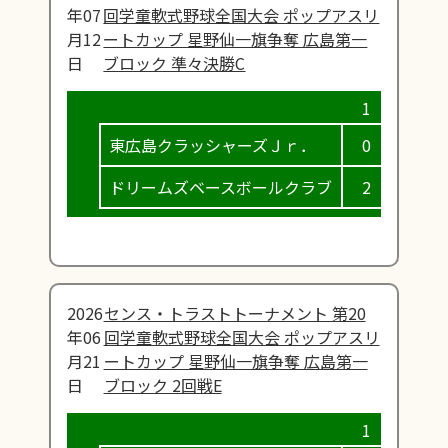
年07
回学童軟式野球全国大会 ポップアスリ
月12
ートカップ 星野仙一旗争奪 広島第一
日
ブロック 準々決勝C
東広島クラッシャーズＪｒ．
0
0
ドリームズベースボールクラブ
2
0
2026
センス・トラストトーナメント 第20
年06
回学童軟式野球全国大会 ポップアスリ
月21
ートカップ 星野仙一旗争奪 広島第一
日
ブロック 2回戦E