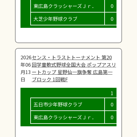
東広島クラッシャーズＪｒ．
0
1
大芝少年野球クラブ
0
1
2026
センス・トラストトーナメント 第20
年06
回学童軟式野球全国大会 ポップアスリ
月13
ートカップ 星野仙一旗争奪 広島第一
日
ブロック 1回戦F
五日市少年野球クラブ
0
0
東広島クラッシャーズＪｒ．
0
1