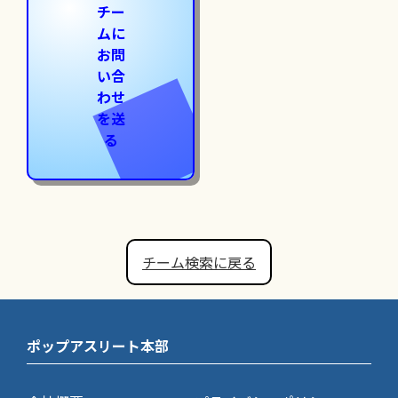
チー
ムに
お問
い合
わせ
を送
る
チーム検索に戻る
ポップアスリート本部