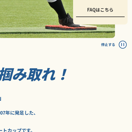
FAQはこちら
停止する
掴み取れ！
」
007年に
発足した、
ートカップ
です。