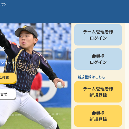
いて
会員の方
チーム管理者様
介
ログイン
質問
会員様
ログイン
ンショップ
新規登録はこちら
ム検索
チーム管理者様
問合せ
新規登録
会員様
新規登録