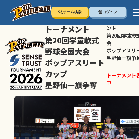
チーム検索
ログイン
センス・トラスト
センス・トラ
トーナメント
ント
第20回学童軟
第20回学童軟式
会
野球全国大会
ポップアスリ
星野仙一旗争
ポップアスリート
カップ
トーナメント
中！！
星野仙一旗争奪
スマホの方は
トーナメント表は随時公開
すすめ！
中！！
大会ペ