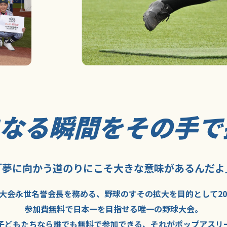
になる瞬間を
その手で
「夢に向かう道のり
にこそ
大きな意味が
あるんだよ
大会永世名誉会長を
務める、野球の
すその拡大を
目的として
2
参加費無料で
日本一を
目指せる
唯一の野球大会。
子どもたちなら
誰でも
無料で
参加できる、
それが
ポップアスリ