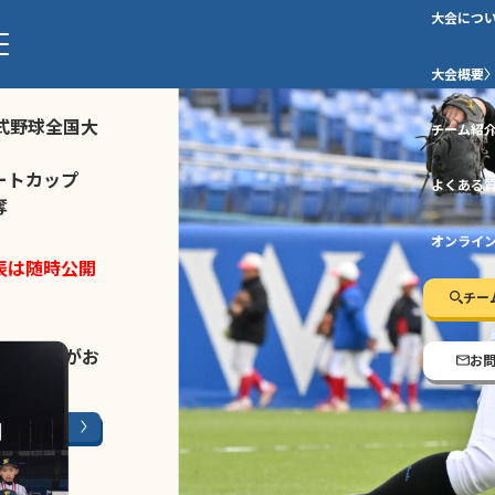
大会につ
ストトーナメ
大会概要
式野球全国大
チーム紹
ートカップ
よくある
奪
オンライ
表は随時公開
チー
LINE登録
がお
お
ージはこちら