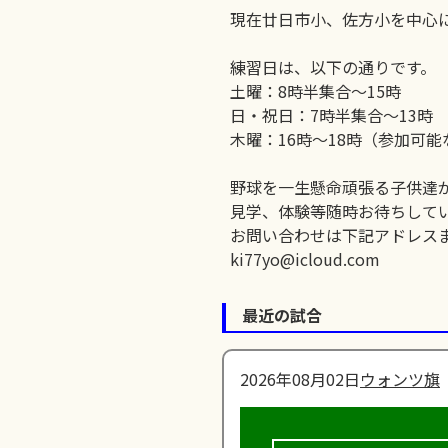
現在廿日市小、佐方小を中心
練習日は、以下の通りです。
土曜：8時半集合〜15時
日・祝日：7時半集合〜13時
木曜：16時〜18時（参加可
野球を一生懸命頑張る子供達
見学、体験等随時お待ちして
お問い合わせは下記アドレス
ki77yo@icloud.com
最近の試合
2026年08月02日
ウォンツ旗