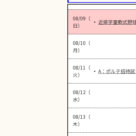
08/09（
近県学童軟式野
日）
08/10（
月）
08/11（
A：ポルテ招待試
火）
08/12（
水）
08/13（
木）