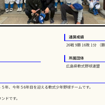
通算成績
26戦 9勝 16敗 1分 （勝
所属団体
広島県軟式野球連盟
４５年、今年５6年目を迎える軟式少年野球チームです。
ウンドです。