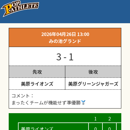
Ｂ堺美原春季大会決勝戦
2026年04月26日 13:00
みの池グランド
3 - 1
先攻
後攻
美原ライオンズ
美原グリーンジャガーズ
コメント：
まったくチームが機能せず準優勝
美原ライオンズ
0
0
3