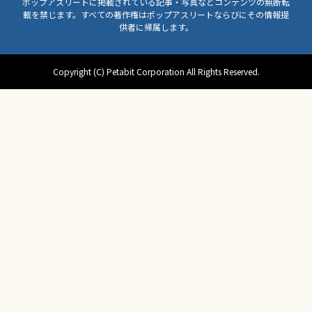
ポップアスリートに掲載されている記事・写真などコンテンツの無断転
載を禁じます。すべての著作権はポップアスリートならびにその情報提
供者に帰属します。
Copyright (C) Petabit Corporation All Rights Reserved.