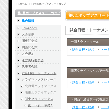
ホーム
第6回ポップアスリートカップ
第6回ポップアスリートカップ
第6回ポップアスリー
総合情報
ごあいさつ
試合日程・トーナメン
大会要綱
関東開会式
全国大会ファイナル
関西開会式
試合日程・結果
トー
大会規約
運営実行委員会
代表者会議
関西クライマックス第一代
試合日程・トーナメント
クライマックスシリーズ
試合日程・結果
トー
北海道クライマックス
南東北クライマックス
関東クライマックス
（関西）滋賀第一代表決定
第一代表 準決１
試合日程・結果
トー