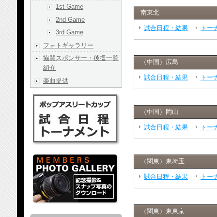
1st Game
南東北
2nd Game
試合日程・結果
トー
3rd Game
フォトギャラリー
協賛スポンサー・後援一覧
（中国）広島
紹介
試合日程・結果
トー
楽曲提供
（中国）岡山
試合日程・結果
トー
（関東）東埼玉
試合日程・結果
トー
（関東）東東京