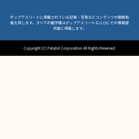
ポップアスリートに掲載されている記事・写真などコンテンツの無断転
載を禁じます。すべての著作権はポップアスリートならびにその情報提
供者に帰属します。
Copyright (C) Petabit Corporation All Rights Reserved.