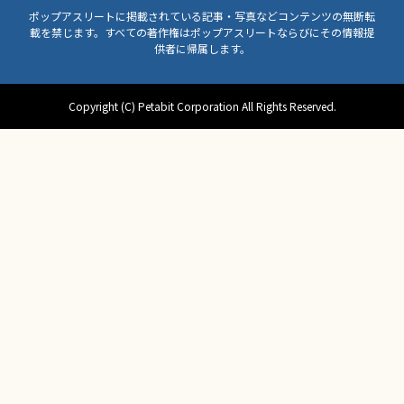
ポップアスリートに掲載されている記事・写真などコンテンツの無断転
載を禁じます。すべての著作権はポップアスリートならびにその情報提
供者に帰属します。
Copyright (C) Petabit Corporation All Rights Reserved.