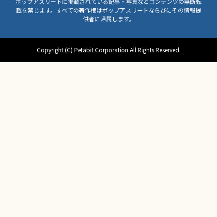
ポップアスリートに掲載されている記事・写真などコンテンツの無断転
載を禁じます。すべての著作権はポップアスリートならびにその情報提
供者に帰属します。
Copyright (C) Petabit Corporation All Rights Reserved.