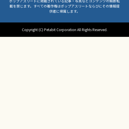
ポップアスリートに掲載されている記事・写真などコンテンツの無断転
載を禁じます。すべての著作権はポップアスリートならびにその情報提
供者に帰属します。
Copyright (C) Petabit Corporation All Rights Reserved.