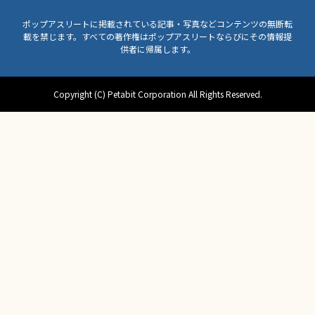
ポップアスリートに掲載されている記事・写真などコンテンツの無断転
載を禁じます。すべての著作権はポップアスリートならびにその情報提
供者に帰属します。
Copyright (C) Petabit Corporation All Rights Reserved.