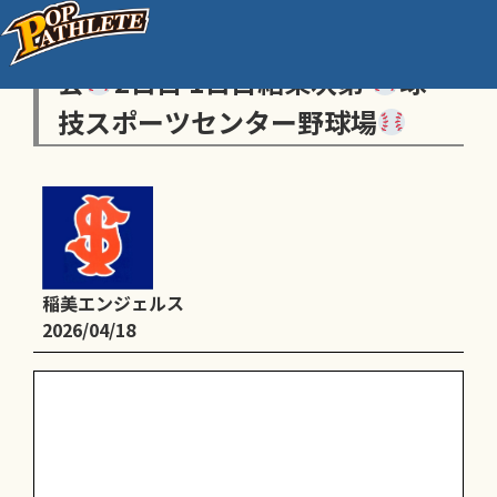
第49回 播磨少年野球新人戦大
会
2日目 1日目結果次第
球
技スポーツセンター野球場
稲美エンジェルス
2026/04/18