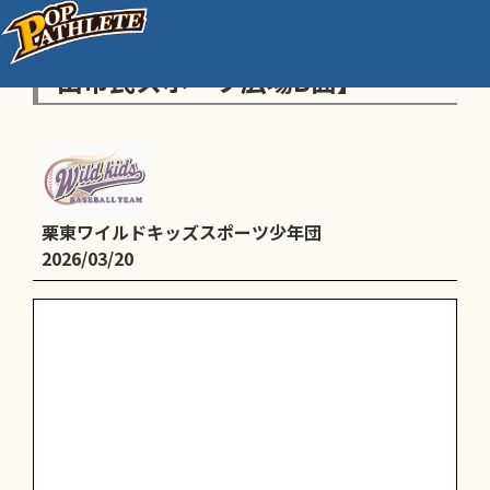
B•C：Aの全学童予選の応援 【守
山市民スポーツ広場B面】
栗東ワイルドキッズスポーツ少年団
2026/03/20