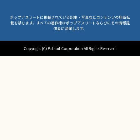
ポップアスリートに掲載されている記事・写真などコンテンツの無断転
載を禁じます。すべての著作権はポップアスリートならびにその情報提
供者に帰属します。
Copyright (C) Petabit Corporation All Rights Reserved.