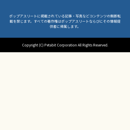
ポップアスリートに掲載されている記事・写真などコンテンツの無断転
載を禁じます。すべての著作権はポップアスリートならびにその情報提
供者に帰属します。
Copyright (C) Petabit Corporation All Rights Reserved.