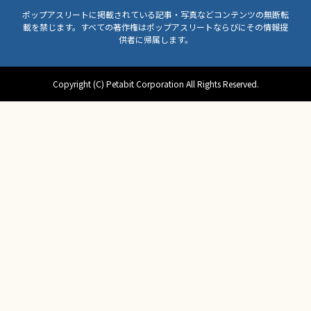
ポップアスリートに掲載されている記事・写真などコンテンツの無断転
載を禁じます。すべての著作権はポップアスリートならびにその情報提
供者に帰属します。
Copyright (C) Petabit Corporation All Rights Reserved.