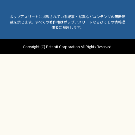
ポップアスリートに掲載されている記事・写真などコンテンツの無断転
載を禁じます。すべての著作権はポップアスリートならびにその情報提
供者に帰属します。
Copyright (C) Petabit Corporation All Rights Reserved.