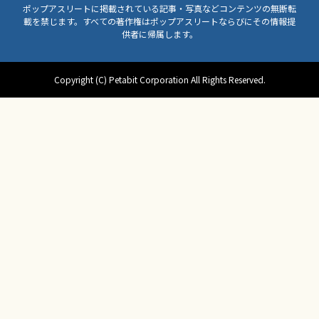
ポップアスリートに掲載されている記事・写真などコンテンツの無断転
載を禁じます。すべての著作権はポップアスリートならびにその情報提
供者に帰属します。
Copyright (C) Petabit Corporation All Rights Reserved.