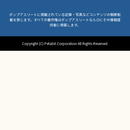
ポップアスリートに掲載されている記事・写真などコンテンツの無断転
載を禁じます。すべての著作権はポップアスリートならびにその情報提
供者に帰属します。
Copyright (C) Petabit Corporation All Rights Reserved.