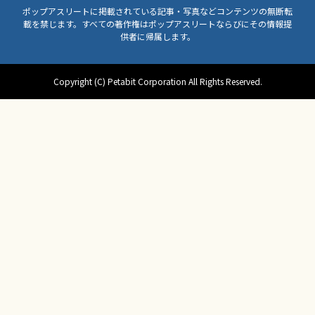
ポップアスリートに掲載されている記事・写真などコンテンツの無断転
載を禁じます。すべての著作権はポップアスリートならびにその情報提
供者に帰属します。
Copyright (C) Petabit Corporation All Rights Reserved.