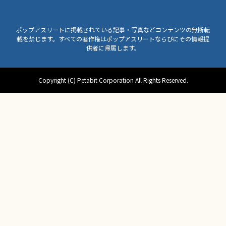
ポップアスリートに掲載されている記事・写真などコンテンツの無断転
載を禁じます。すべての著作権はポップアスリートならびにその情報提
供者に帰属します。
Copyright (C) Petabit Corporation All Rights Reserved.