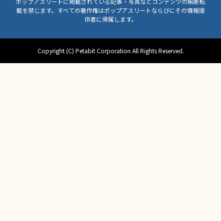
ポップアスリートに掲載されている記事・写真などコンテンツの無断転
載を禁じます。すべての著作権はポップアスリートならびにその情報提
供者に帰属します。
Copyright (C) Petabit Corporation All Rights Reserved.