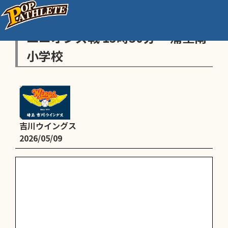
【低学年/3年生】練習試合 蒲生
ユニオンズ戦 15時30分〜 蒲生南
小学校
吉川ウイングス
2026/05/09