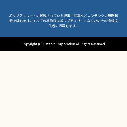
ポップアスリートに掲載されている記事・写真などコンテンツの無断転
載を禁じます。すべての著作権はポップアスリートならびにその情報提
供者に帰属します。
Copyright (C) Petabit Corporation All Rights Reserved.