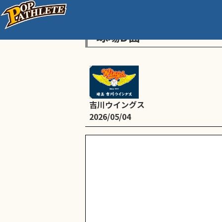
【低学年】三郷市近隣低
球場D面
吉川ウイングス
2026/05/04