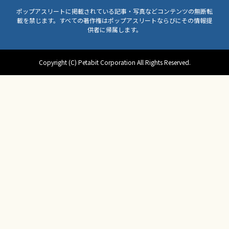
ポップアスリートに掲載されている記事・写真などコンテンツの無断転
載を禁じます。すべての著作権はポップアスリートならびにその情報提
供者に帰属します。
Copyright (C) Petabit Corporation All Rights Reserved.